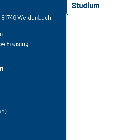
Studium
, 91746 Weidenbach
n
54 Freising
n
n)