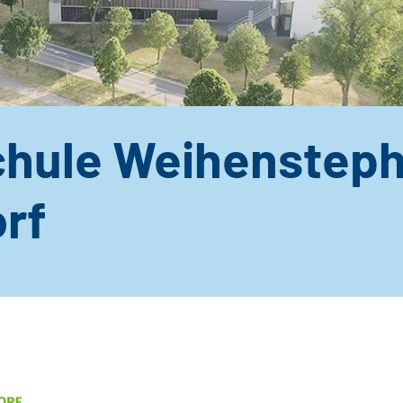
hule Weihenstep
orf