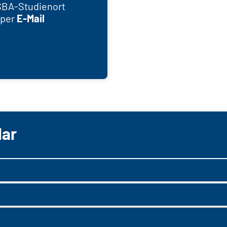
SBA-Studienort
 per
E-Mail
lar