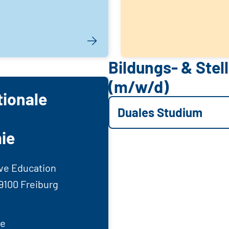
Bildungs- & Ste
(m/w/d)
tionale
Duales Studium
ie
ive Education
9100 Freiburg
de