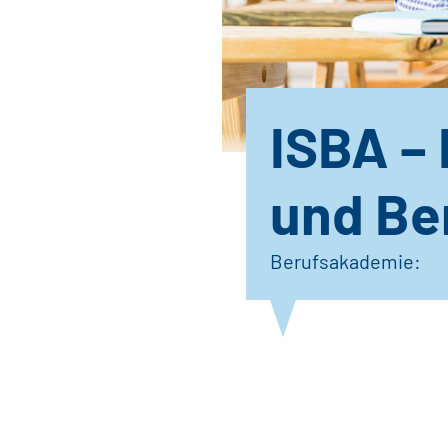
ISBA – 
und Be
Berufsakademie: