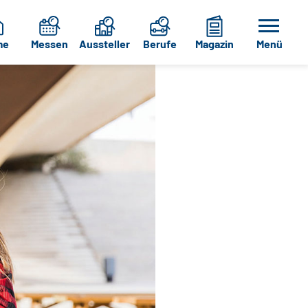
me
Messen
Aussteller
Berufe
Magazin
Menü