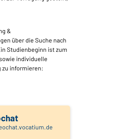
ng &
agen über die Suche nach
in Studienbeginn ist zum
 sowie individuelle
 zu informieren:
ochat
deochat.vocatium.de