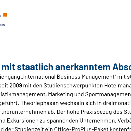
n mit staatlich anerkanntem Abs
diengang „International Business Management“ mit 
 seit 2009 mit den Studienschwerpunkten Hotelma
ogistikmanagement, Marketing und Sportmanagemen
führt. Theoriephasen wechseln sich in dreimonat
rtnerunternehmen ab. Der hohe Praxisbezug des Stu
und Exkursionen zu spannenden Unternehmen, Verbä
 der Studienzeit ein Office-ProPlus-Paket kostenfre