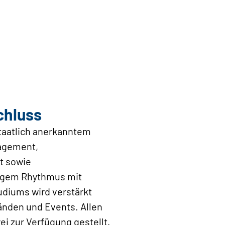
chluss
staatlich anerkanntem
nagement,
t sowie
igem Rhythmus mit
diums wird verstärkt
nden und Events. Allen
i zur Verfügung gestellt,