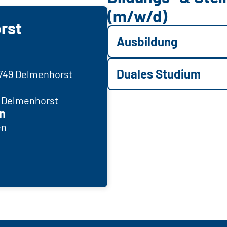
(m/w/d)
rst
Ausbildung
Duales Studium
7749 Delmenhorst
K Delmenhorst
n
en