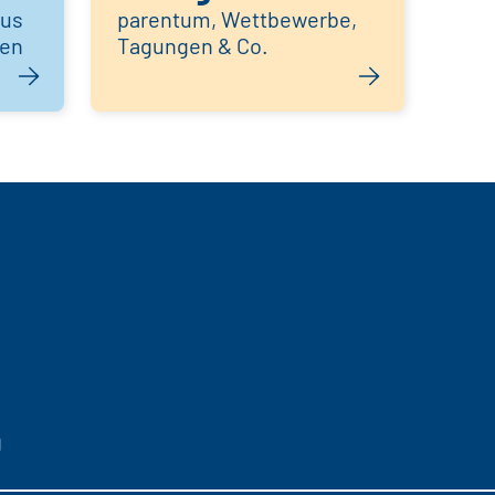
aus
parentum, Wettbewerbe,
hen
Tagungen & Co.
g