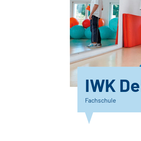
IWK De
Fachschule