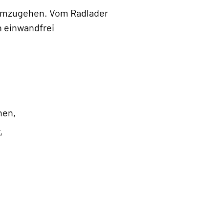
 umzugehen. Vom Radlader
n einwandfrei
nen,
,