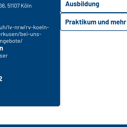
Ausbildung
66, 51107 Köln
Praktikum und mehr
uh/lv-nrw/rv-koeln-
verkusen/bei-uns-
angebote/
n
oser
2