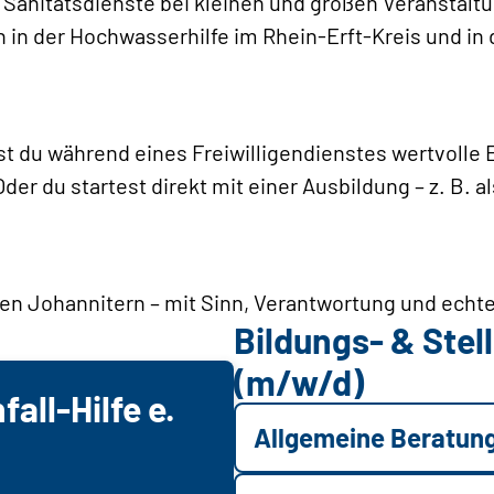
n Sanitätsdienste bei kleinen und großen Veranstalt
 in der Hochwasserhilfe im Rhein-Erft-Kreis und in 
st du während eines Freiwilligendienstes wertvoll
Oder du startest direkt mit einer Ausbildung – z. B. a
den Johannitern – mit Sinn, Verantwortung und echt
Bildungs- & Ste
(m/w/d)
all-Hilfe e.
Allgemeine Beratun