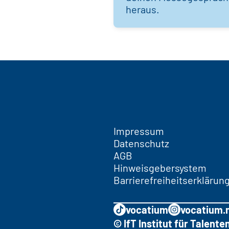
heraus.
Impressum
Datenschutz
AGB
Hinweisgebersystem
Barrierefreiheitserklärun
vocatium
vocatium.
© IfT Institut für Talen