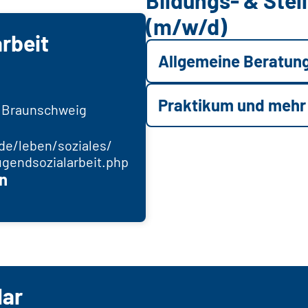
(m/w/d)
rbeit
Allgemeine Beratun
Praktikum und mehr
0 Braunschweig
e/leben/soziales/
gendsozialarbeit.php
n
lar