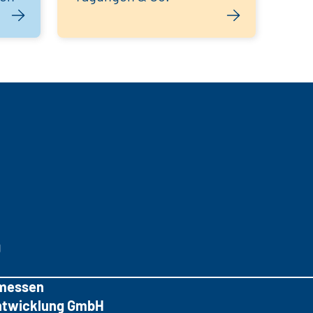
g
messen
tentwicklung GmbH