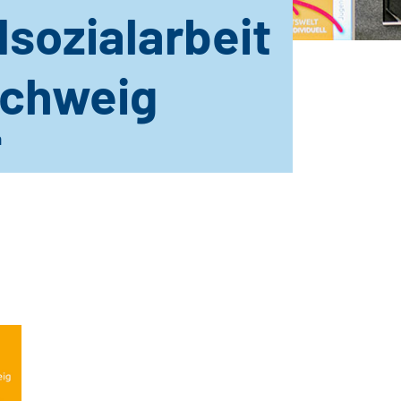
sozialarbeit
chweig
n