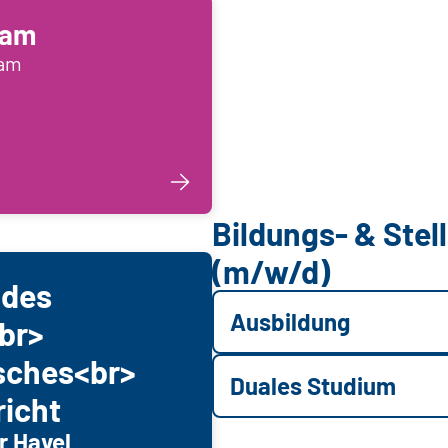
dam
dam
Bildungs- & Ste
(m/w/d)
ndes
Ausbildung
br>
sches<br>
Duales Studium
icht
r Havel