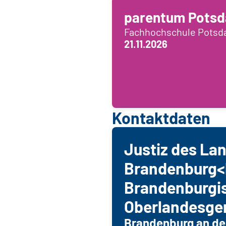
parentum Pots
Fachhochschule Pots
21.11.2026
Kontaktdaten
Justiz des La
Brandenburg<
Brandenburgi
Oberlandesger
Brandenburg an de