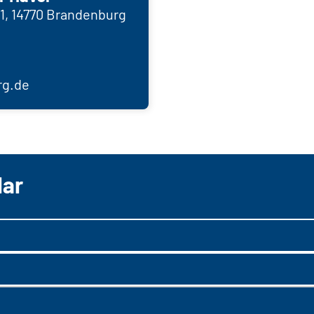
11, 14770 Brandenburg
rg.de
lar