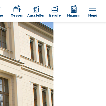
me
Messen
Aussteller
Berufe
Magazin
Menü