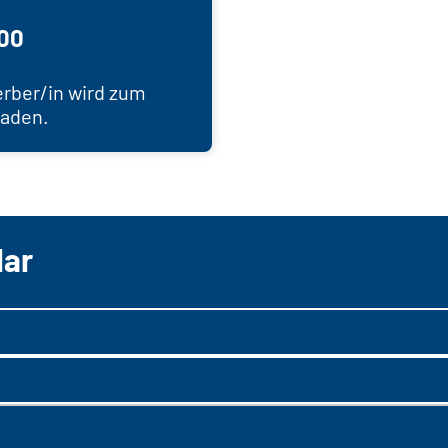
100
rber/in wird zum
laden.
lar