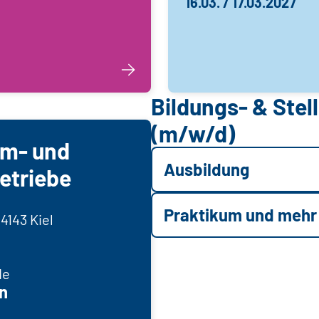
16.03. / 17.03.2027
Bildungs- & Ste
(m/w/d)
mm- und
Ausbildung
etriebe
Praktikum und mehr
4143 Kiel
de
n