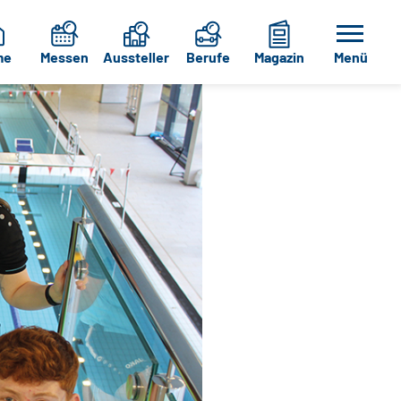
me
Messen
Aussteller
Berufe
Magazin
Menü