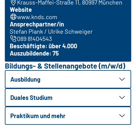
Krauss-Maffei-Straße 11, 80997 München
Website
www.knds.com
Ansprechpartner/in
Stefan Plank / Ulrike Schweiger
089 81404543
Beschäftigte: über 4.000
Auszubildende: 75
Bildungs- & Stellenangebote (m/w/d)
Ausbildung
Duales Studium
Praktikum und mehr