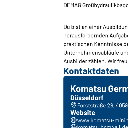
DEMAG Großhydraulikbagge
Du bist an einer Ausbild
herausfordernden Aufgaben
praktischen Kenntnisse de
Unternehmensabläufe und 
Ausbilder zählen. Wir fre
Kontaktdaten
Komatsu Ger
Düsseldorf
Forststraße 29, 405
Website
www.komatsu-minin
komatsu.hcm4all.de/