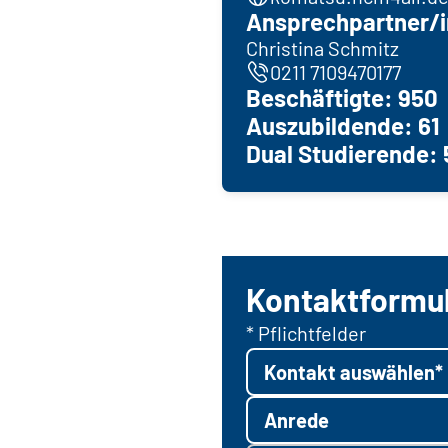
Ansprechpartner/i
Christina Schmitz
0211 7109470177
Beschäftigte: 950
Auszubildende: 61
Dual Studierende: 
Kontaktformu
* Pflichtfelder
Kontakt auswählen*
Anrede