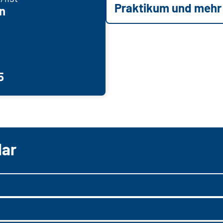
Praktikum und mehr
n
5
lar