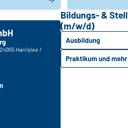
Bildungs- & Ste
(m/w/d)
mbH
Ausbildung
rg
24955 Harrislee /
Praktikum und mehr
n