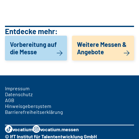
Entdecke mehr:
Vorbereitung auf
Weitere Messen &
die Messe
Angebote
Impressum
Datenschutz
AGB
Hinweisgebersystem
Barrierefreiheitserklärung
vocatium
vocatium.messen
© IfT Institut für Talententwicklung GmbH