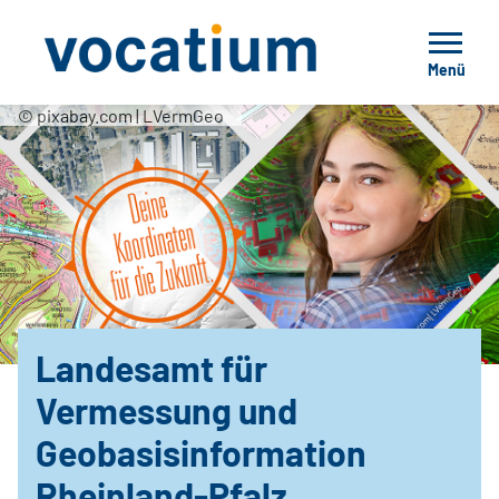
Menü
© pixabay.com | LVermGeo
Landesamt für
Vermessung und
Geobasisinformation
Rheinland-Pfalz