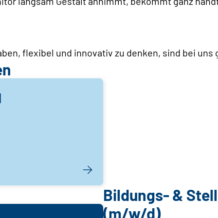
tor langsam Gestalt annimmt, bekommt ganz handf
ben, flexibel und innovativ zu denken, sind bei uns 
en
I
Bildungs- & Ste
(m/w/d)