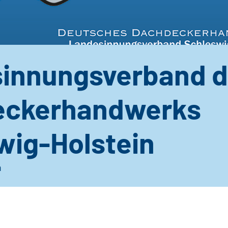
innungsverband 
eckerhandwerks
wig-Holstein
n