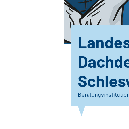
Landes
Dachd
Schles
Beratungsinstitutio