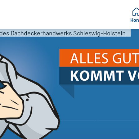
Ho
des Dachdeckerhandwerks Schleswig-Holstein