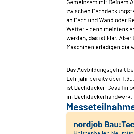
Gemeinsam mit Deinem Aus
zwischen Dachdeckungste
an Dach und Wand oder Ree
Wetter – denn meistens a
werden, das ist klar. Abe
Maschinen erledigen die w
Das Ausbildungsgehalt bei
Lehrjahr bereits über 1.
ist Dachdecker-Gesellin o
im Dach­deckerhandwerk.
Messeteilnahm
nordjob Bau:Te
Holstenhallen Neumün