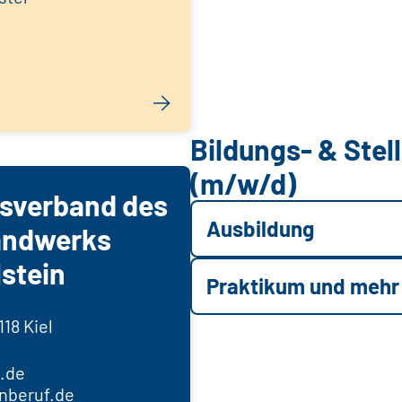
Bildungs- & Ste
(m/w/d)
sverband des
Ausbildung
andwerks
stein
Praktikum und mehr
18 Kiel
.de
nberuf.de