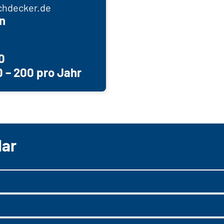
chdecker.de
n
0
 – 200 pro Jahr
lar