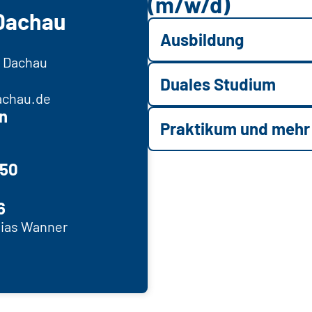
(m/w/d)
Dachau
Ausbildung
1 Dachau
Duales Studium
achau.de
n
Praktikum und mehr
750
6
obias Wanner