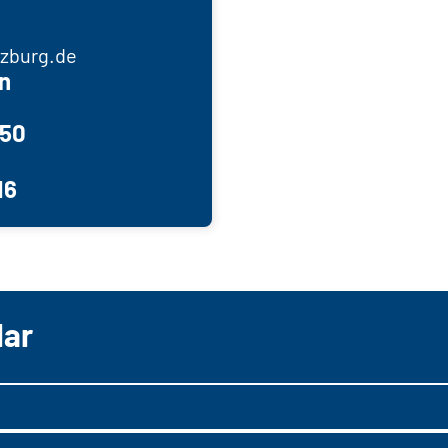
zburg.de
n
750
16
lar