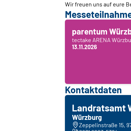
Wir freuen uns auf eure 
Messeteilnahm
parentum Würz
tectake ARENA Würzbu
13.11.2026
Kontaktdaten
Landratsamt 
Würzburg
Zeppelinstraße 15, 