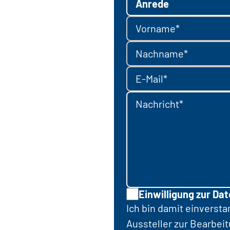
Anrede
Vorname*
Nachname*
E-Mail*
Nachricht*
Einwilligung zur Da
Ich bin damit einverst
Aussteller zur Bearbei