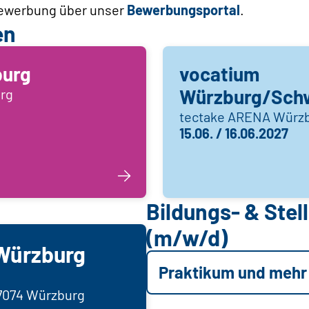
Bewerbung über unser
Bewerbungsportal
.
en
burg
vocatium
Würzburg/Schw
rg
tectake ARENA Würz
15.06. / 16.06.2027
Bildungs- & Ste
(m/w/d)
Würzburg
Praktikum und mehr
97074 Würzburg