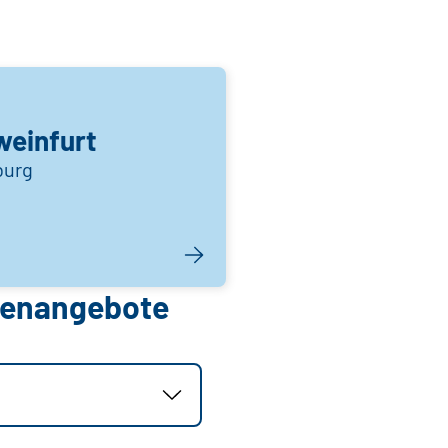
einfurt
burg
llenangebote