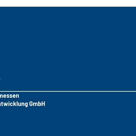
g
messen
tentwicklung GmbH