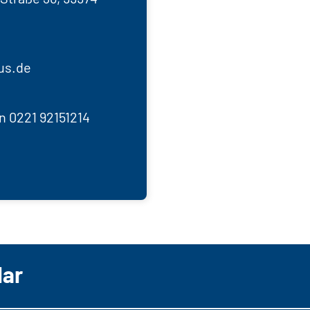
us.de
n 0221 92151214
lar