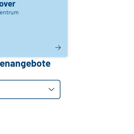
over
Centrum
llenangebote