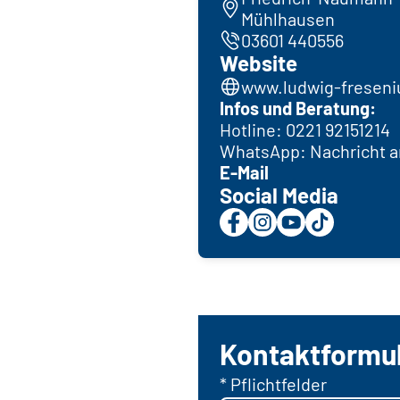
Mühlhausen
03601 440556
Website
www.ludwig-freseni
Infos und Beratung:
Hotline: 0221 92151214
WhatsApp: Nachricht a
E-Mail
Social Media
Kontaktformu
* Pflichtfelder