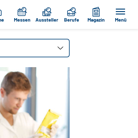
me
Messen
Aussteller
Berufe
Magazin
Menü