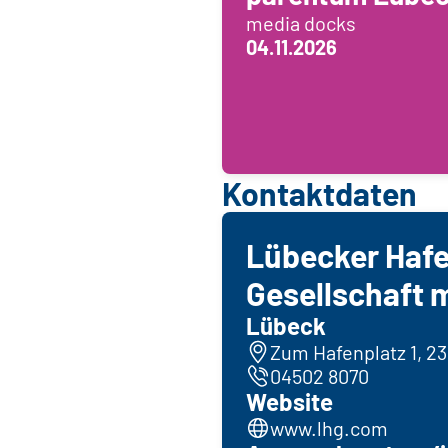
media docks
04.11.2026
Kontaktdaten
Lübecker Haf
Gesellschaft
Lübeck
Zum Hafenplatz 1, 2
04502 8070
Website
www.lhg.com