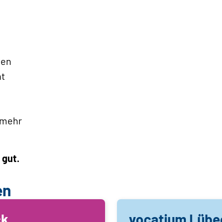
gen
t
 mehr
 gut.
en
ck
vocatium Lübe