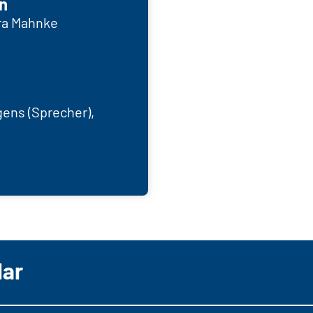
n
ura Mahnke
gens (Sprecher),
lar