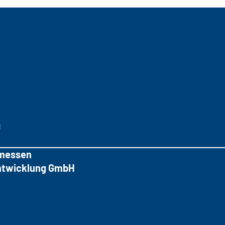
g
messen
tentwicklung GmbH