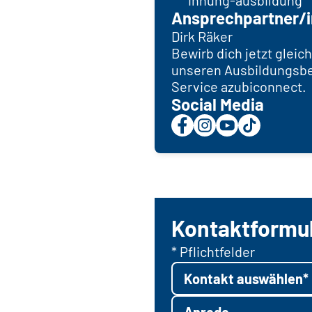
innung-ausbildung
Ansprechpartner/i
Dirk Räker
Bewirb dich jetzt gleich
unseren Ausbildungsbe
Service azubiconnect.
Social Media
Kontaktformu
* Pflichtfelder
Kontakt auswählen*