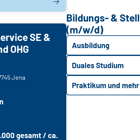
Bildungs- & Ste
(m/w/d)
ervice SE &
Ausbildung
nd OHG
Duales Studium
7745 Jena
Praktikum und mehr
n
6.000 gesamt / ca.