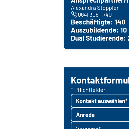
Alexandra Stöppler
0641 306-1740
Beschäftigte: 140
Auszubildende: 10
Dual Studierende: 
Kontaktformu
* Pflichtfelder
Kontakt auswählen*
Anrede
Vorname*