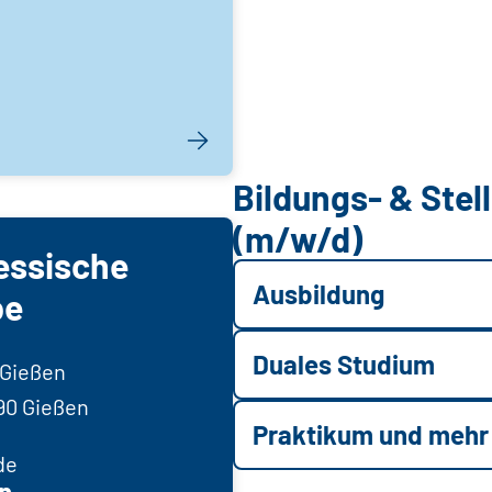
Bildungs- & Ste
(m/w/d)
essische
Ausbildung
be
Duales Studium
 Gießen
390 Gießen
Praktikum und mehr
de
n