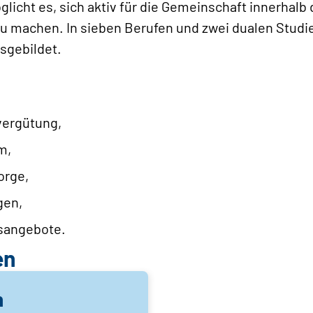
icht es, sich aktiv für die Gemeinschaft innerhalb
zu machen. In sieben Berufen und zwei dualen Stud
sgebildet.
vergütung,
m,
orge,
gen,
sangebote.
en
n