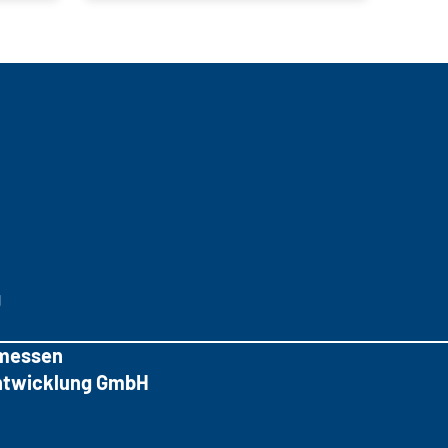
g
messen
tentwicklung GmbH