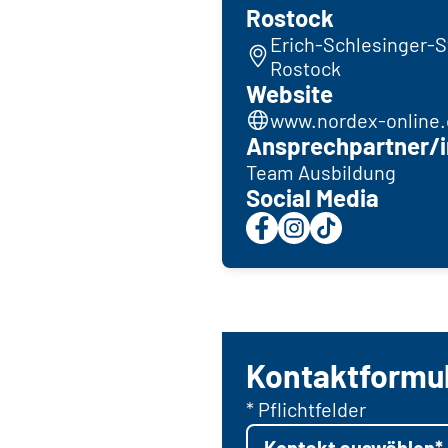
Rostock
Erich-Schlesinger-S
Rostock
Website
www.nordex-online
Ansprechpartner/i
Team Ausbildung
Social Media
Kontaktformu
* Pflichtfelder
Kontakt auswählen*