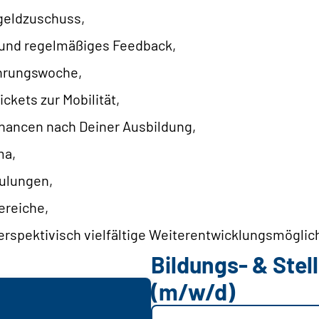
geldzuschuss,
 und regelmäßiges Feedback,
hrungswoche,
ckets zur Mobilität,
ancen nach Deiner Ausbildung,
ma,
hulungen,
ereiche,
rspektivisch vielfältige Weiterentwicklungsmöglic
Bildungs- & Ste
(m/w/d)