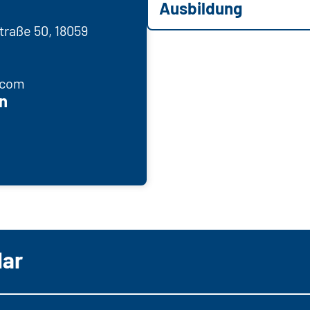
Ausbildung
traße 50, 18059
.com
n
lar