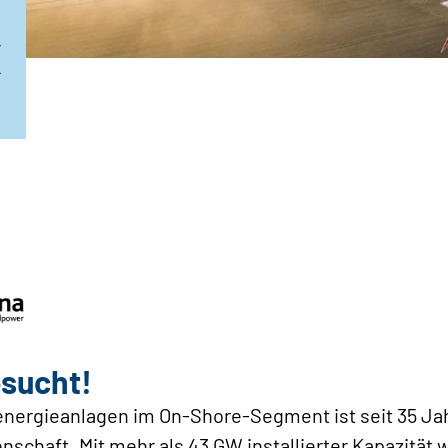
x
esucht!
energieanlagen im On-Shore-Segment ist seit 35 Ja
chaft. Mit mehr als 43 GW installierter Kapazität w