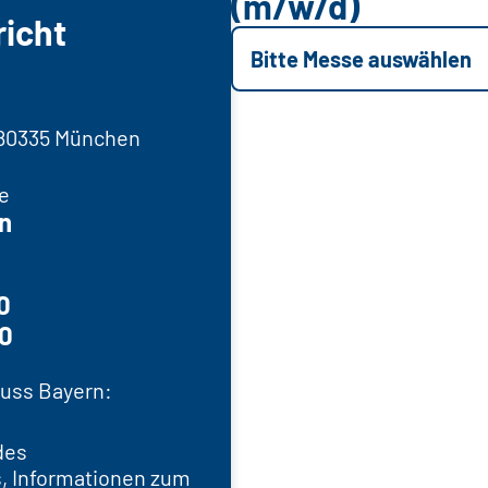
(m/w/d)
icht
Bitte Messe auswählen
 80335 München
e
n
0
50
uss Bayern:
des
, Informationen zum