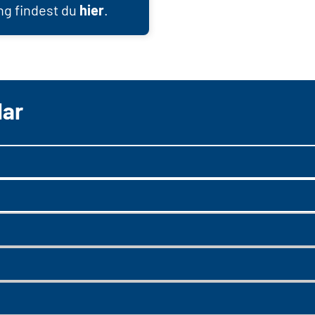
ng findest du
hier
.
lar