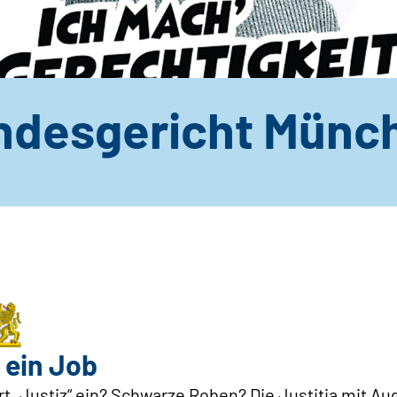
ndesgericht Münc
 ein Job
ort „Justiz“ ein? Schwarze Roben? Die Justitia mit 