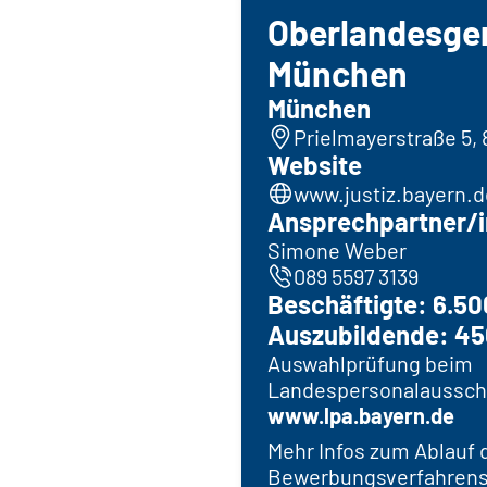
Oberlandesger
München
München
Prielmayerstraße 5,
Website
www.justiz.bayern.d
Ansprechpartner/i
Simone Weber
089 5597 3139
Beschäftigte: 6.50
Auszubildende: 4
Auswahlprüfung beim
Landespersonalaussch
www.lpa.bayern.de
Mehr Infos zum Ablauf 
Bewerbungsverfahrens