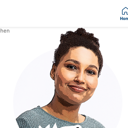
Ho
chen