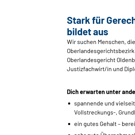
Stark für Gerec
bildet aus
Wir suchen Menschen, die 
Oberlandesgerichtsbezirk 
Oberlandesgericht Oldenbu
Justizfachwirt/in und Dip
Dich erwarten unter and
spannende und vielseitig
Vollstreckungs-, Grun
ein gutes Gehalt – ber
sehr gute Übernahmecha