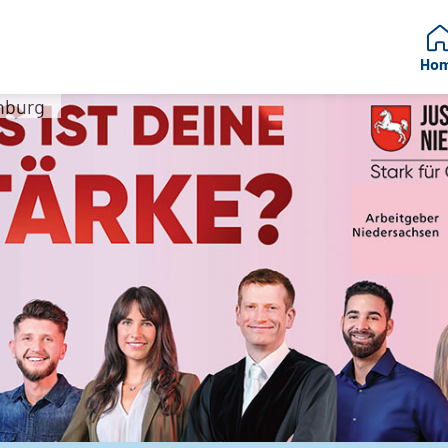
Ho
nburg