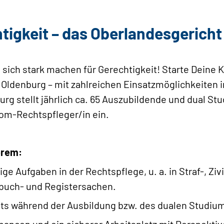
htigkeit – das Oberlandesgerich
sich stark machen für Gerechtigkeit! Starte Deine K
Oldenburg – mit zahlreichen Einsatzmöglichkeiten i
rg stellt jährlich ca. 65 Auszubildende und dual Stu
lom-Rechtspfleger/in ein.
erem:
e Aufgaben in der Rechtspflege, u. a. in Straf-, Zivi
dbuch- und Registersachen.
eits während der Ausbildung bzw. des dualen Studiu
ncen und ein sicherer Arbeitsplatz mit Perspektiv