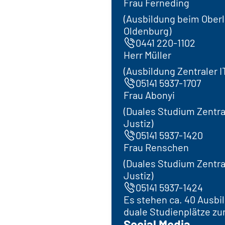
Frau Ferneding
(Ausbildung beim Ober
Oldenburg)
0441 220-1102
Herr Müller
(Ausbildung Zentraler I
05141 5937-1707
Frau Abonyi
(Duales Studium Zentra
Justiz)
05141 5937-1420
Frau Renschen
(Duales Studium Zentra
Justiz)
05141 5937-1424
Es stehen ca. 40 Ausbi
duale Studienplätze zu
Social Media