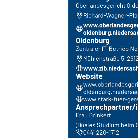
Oberlandesgericht Old
Richard-Wagner-Plat
www.oberlandesger
oldenburg.niedersa
Oldenburg
Zentraler IT-Betrieb Nd
Mühlenstraße 5, 261
www.zib.niedersac
Website
www.oberlandesgeri
oldenburg.niedersa
www.stark-fuer-gere
Ansprechpartner/i
Frau Brinkert
(Duales Studium beim 
0441 220-1712