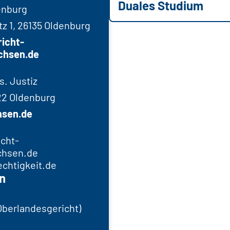
Duales Studium
enburg
z 1, 26135 Oldenburg
icht-
chsen.de
s. Justiz
22 Oldenburg
hsen.de
cht-
chsen.de
chtigkeit.de
n
Oberlandesgericht)