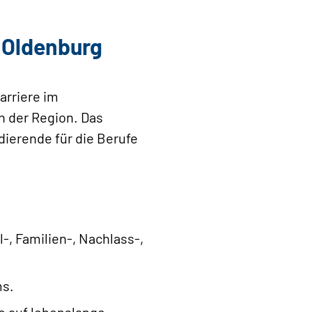
t Oldenburg
arriere im
n der Region. Das
dierende für die Berufe
l-, Familien-, Nachlass-,
ms.
e auf lebenslange