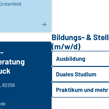
ürstenfeld
Bildungs- & Ste
(m/w/d)
 -
Ausbildung
eratung
uck
Duales Studium
, 82256
Praktikum und mehr
.de