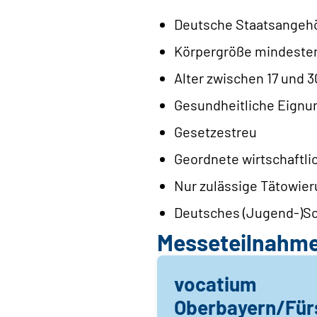
Deutsche Staatsangehö
Körpergröße mindeste
Alter zwischen 17 und 
Gesundheitliche Eignu
Gesetzestreu
Geordnete wirtschaftli
Nur zulässige Tätowie
Deutsches (Jugend-)S
Messeteilnahm
vocatium
Oberbayern/Für