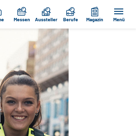
me
Messen
Aussteller
Berufe
Magazin
Menü