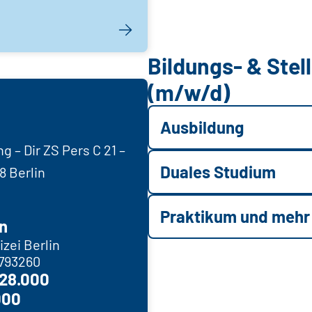
Bildungs- & Ste
(m/w/d)
Ausbildung
 – Dir ZS Pers C 21 –
Duales Studium
8 Berlin
Praktikum und mehr
n
zei Berlin
-793260
 28.000
000