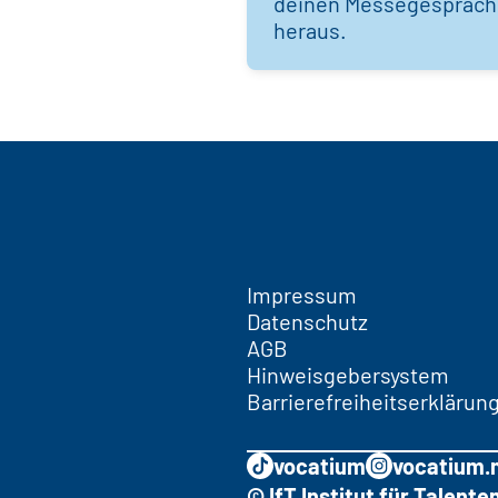
deinen Messegespräc
heraus.
Impressum
Datenschutz
AGB
Hinweisgebersystem
Barrierefreiheitserklärun
vocatium
vocatium.
© IfT Institut für Talen