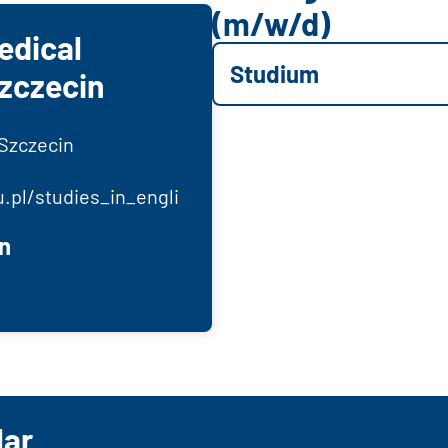
(m/w/d)
edical
Studium
Szczecin
 Szczecin
.pl/studies_in_engli
n
lar