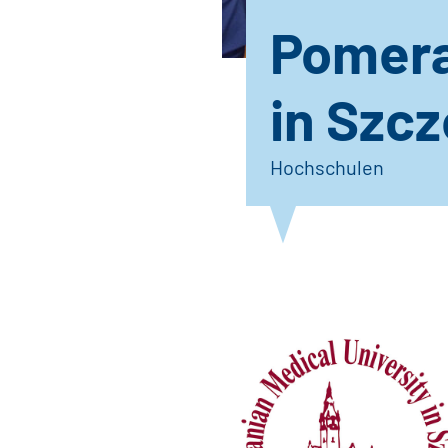
Pomera
in Szcz
Hochschulen