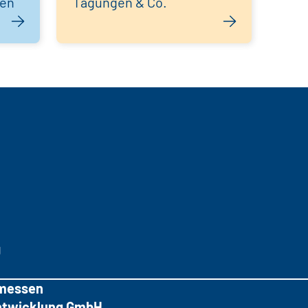
hen
Tagungen & Co.
g
messen
tentwicklung GmbH