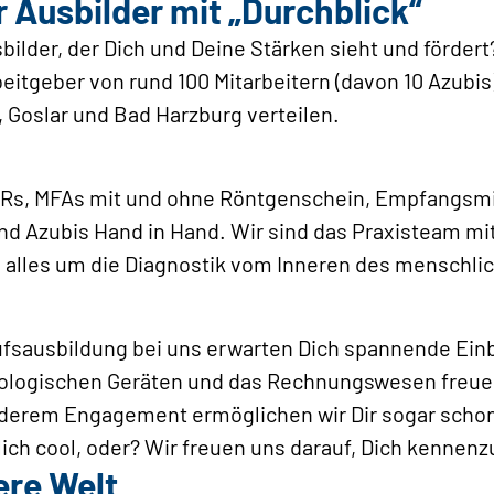
r Ausbilder mit „Durchblick“
ilder, der Dich und Deine Stärken sieht und fördert
beitgeber von rund 100 Mitarbeitern (davon 10 Azubis)
, Goslar und Bad Harzburg verteilen.
MTRs, MFAs mit und ohne Röntgenschein, Empfangsmi
d Azubis Hand in Hand. Wir sind das Praxisteam mit
s alles um die Diagnostik vom Inneren des menschli
rufsausbildung bei uns erwarten Dich spannende Ein
iologischen Geräten und das Rechnungswesen freuen
derem Engagement ermöglichen wir Dir sogar scho
ch cool, oder? Wir freuen uns darauf, Dich kennenz
ere Welt