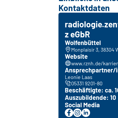
Kontaktdaten
radiologie.ze
z eGbR
Wolfenbüttel
Monplaisir 3, 38304 
Website
www.rznh.de/karrie
Ansprechpartner/i
Leonie Laas
05331 9201-80
Beschäftigte: ca. 
Auszubildende: 10
Social Media