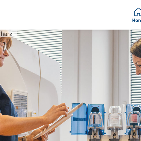
Ho
dharz