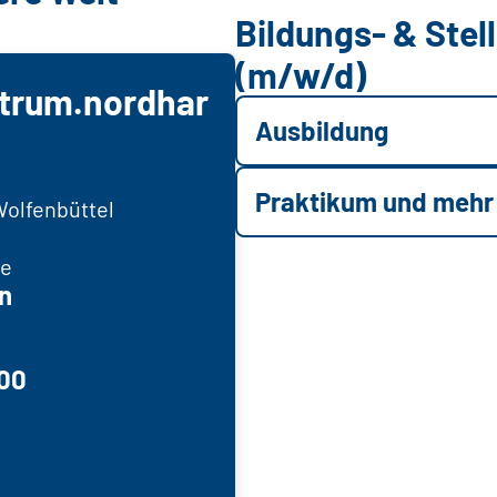
Bildungs- & Ste
(m/w/d)
ntrum.nordhar
Ausbildung
Praktikum und mehr
Wolfenbüttel
re
n
100