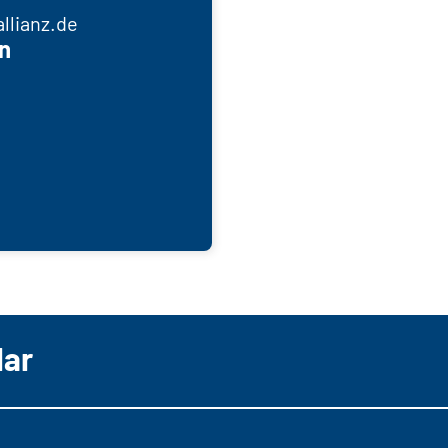
llianz.de
n
lar