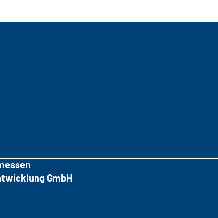
g
messen
tentwicklung GmbH