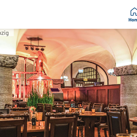
Ho
pzig