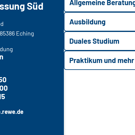
Allgemeine Beratun
assung Süd
Ausbildung
̈d
, 85386 Eching
Duales Studium
ldung
n
Praktikum und mehr
50
000
15
e.rewe.de