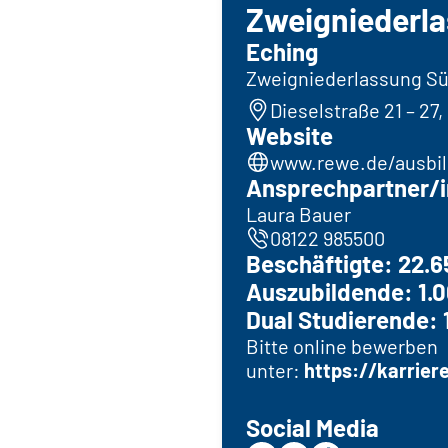
Zweigniederl
Eching
Zweigniederlassung Su
Dieselstraße 21 – 27
Website
www.rewe.de/ausbi
Ansprechpartner/i
Laura Bauer
08122 985500
Beschäftigte: 22.6
Auszubildende: 1.
Dual Studierende: 
Bitte online bewerben
unter:
https://karrier
Social Media