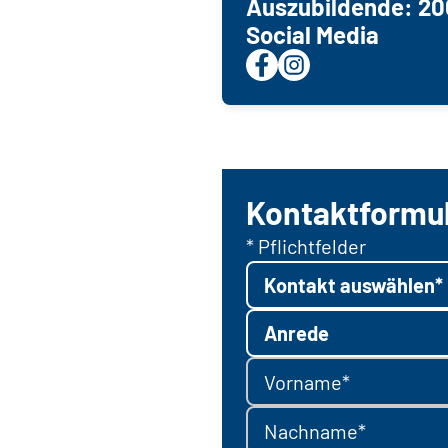
Auszubildende: 20
Social Media
Kontaktformu
* Pflichtfelder
Kontakt auswählen*
Anrede
Vorname*
Nachname*