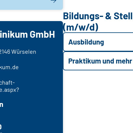
Bildungs- & Ste
(m/w/d)
linikum GmbH
Ausbildung
52146 Würselen
Praktikum und mehr
ikum.de
chaft-
e.aspx?
n
0