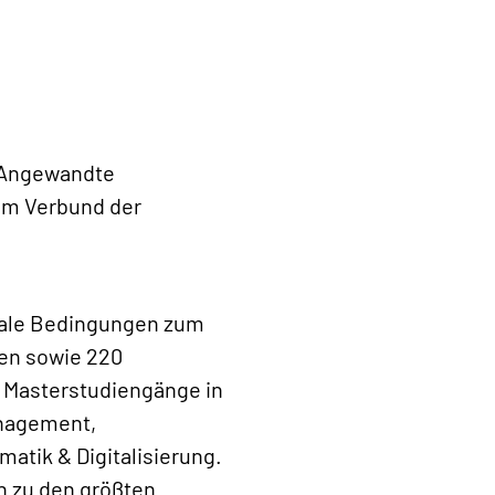
r Angewandte
zum Verbund der
deale Bedingungen zum
den sowie 220
d Masterstudiengänge in
anagement,
atik & Digitalisierung.
n zu den größten