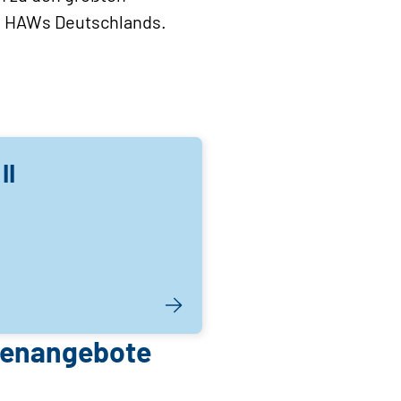
en HAWs Deutschlands.
II
llenangebote