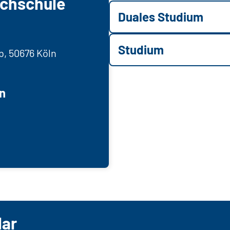
ochschule
Duales Studium
Studium
b, 50676 Köln
n
lar