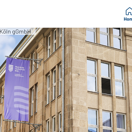
Ho
 Köln gGmbH