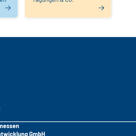
g
messen
tentwicklung GmbH