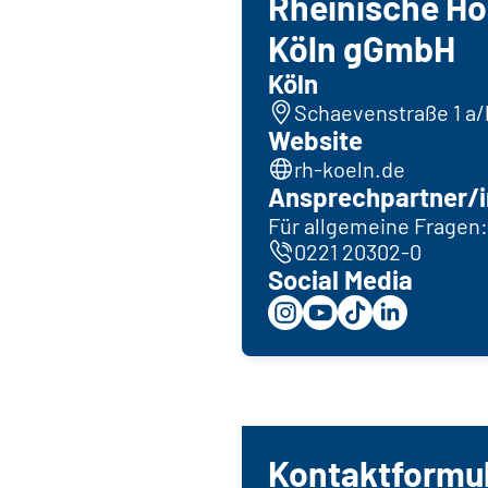
Rheinische H
Köln gGmbH
Köln
Schaevenstraße 1 a/
Website
rh-koeln.de
Ansprechpartner/i
Für allgemeine Fragen:
0221 20302-0
Social Media
Kontaktformu