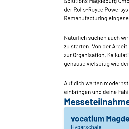
Solutions Magdeburg GmbH
der Rolls-Royce Powersyst
Remanufacturing eingese
Natürlich suchen auch wir 
zu starten. Von der Arbe
zur Organisation, Kalkula
genauso vielseitig wie de
Auf dich warten modernste
einbringen und deine Fähi
Messeteilnahm
vocatium Magde
Hyparschale