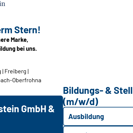
erm Stern!
sere Marke,
ldung bei uns.
| Freiberg |
bach-Oberfrohna
Bildungs- & Ste
(m/w/d)
stein GmbH &
Ausbildung