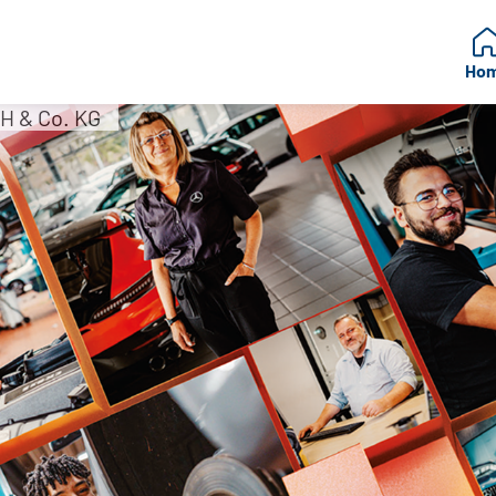
Ho
H & Co. KG