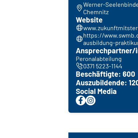
Werner-Seelenbinder
Chemnitz
Website
www.zukunftmitster
https://www.swmb.d
ausbildung-praktik
Ansprechpartner/i
Peronalabteilung
0371 5223-1144
Beschäftigte: 600
Auszubildende: 12
Social Media