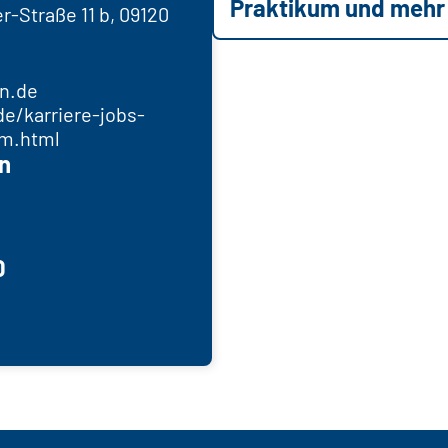
Praktikum und mehr
-Straße 11 b, 09120
n.de
e/karriere-jobs-
um.html
n
0