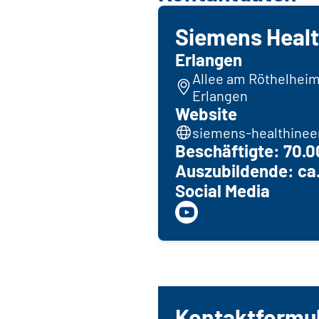
Siemens Healt
Erlangen
Allee am Röthelheim
Erlangen
Website
siemens-healthinee
Beschäftigte: 70.
Auszubildende: ca
Social Media
Kontaktformu