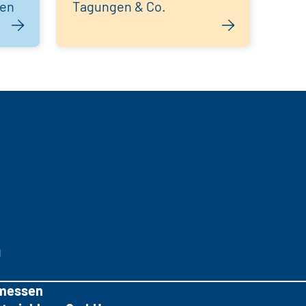
hen
Tagungen & Co.
g
messen