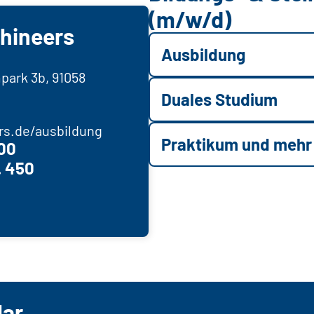
(m/w/d)
hineers
Ausbildung
park 3b, 91058
Duales Studium
rs.de/ausbildung
Praktikum und mehr
000
. 450
lar