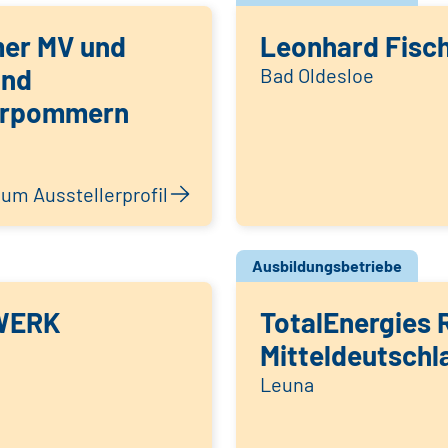
er MV und
Leonhard Fisc
and
Bad Oldesloe
orpommern
um Ausstellerprofil
Ausbildungsbetriebe
WERK
TotalEnergies R
Mitteldeutschl
Leuna