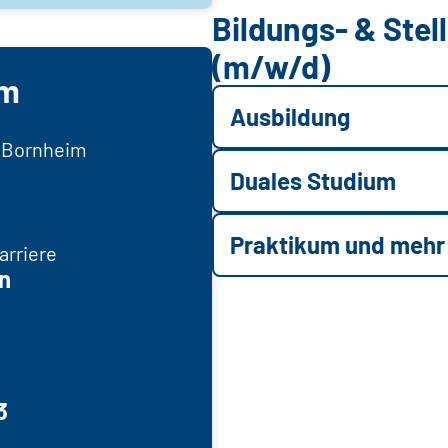
Bildungs- & Ste
(m/w/d)
im
Ausbildung
2 Bornheim
Duales Studium
Praktikum und mehr
rriere
n
3