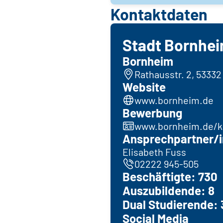
Kontaktdaten
Stadt Bornhe
Bornheim
Rathausstr. 2, 5333
Website
www.bornheim.de
Bewerbung
www.bornheim.de/ka
Ansprechpartner/i
Elisabeth Fuss
02222 945-505
Beschäftigte: 730
Auszubildende: 8
Dual Studierende: 
Social Media