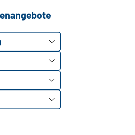
llenangebote
g