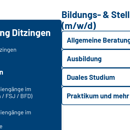
Bildungs- & Ste
(m/w/d)
ng Ditzingen
Allgemeine Beratun
tzingen
Ausbildung
n
Duales Studium
diengänge im
Praktikum und mehr
 / FSJ / BFD)
diengänge im
e