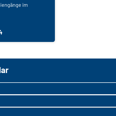
diengänge im
4
lar