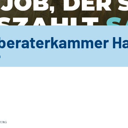
beraterkammer H
n