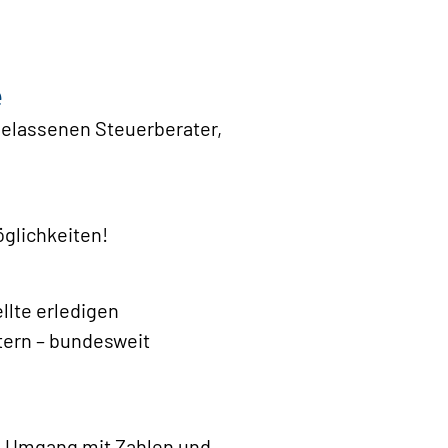
e
elassenen Steuerberater,
glichkeiten!
llte erledigen
tern – bundesweit
en Umgang mit Zahlen und