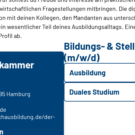
irtschaftlichen Fragestellungen mitbringen. Die dig
n mit deinen Kollegen, den Mandanten aus untersc
ein wesentlicher Teil deines Ausbildungsalltags. Ein
rofil ab.
Bildungs- & Ste
(m/w/d)
rkammer
Ausbildung
Duales Studium
095 Hamburg
.de
chausbildung.de/der-
n