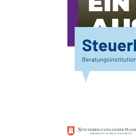
Steuer
Beratungsinstitutio