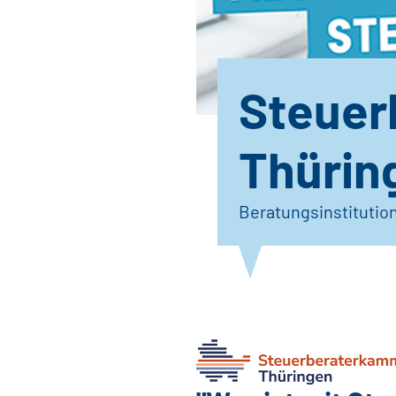
Steuer
Thürin
Beratungsinstitutio