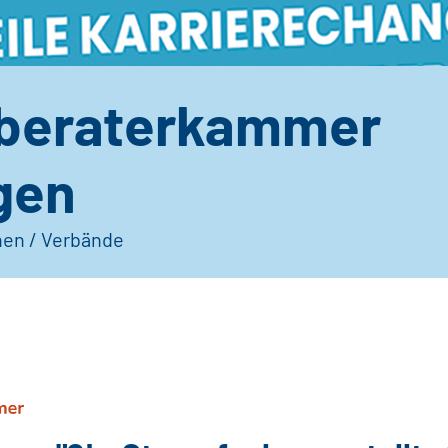
beraterkammer
gen
nen / Verbände