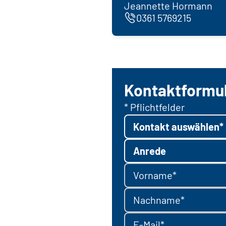
Jeannette Hormann
0361 5769215
Kontaktformu
* Pflichtfelder
Kontakt auswählen*
Anrede
Vorname*
Nachname*
E-Mail*