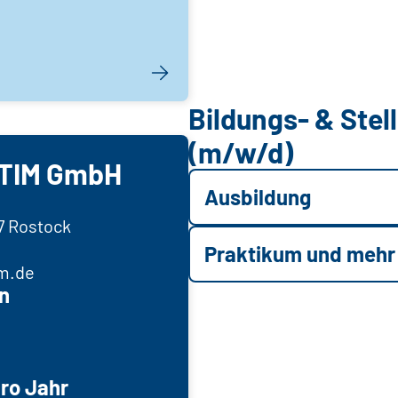
Bildungs- & Ste
(m/w/d)
TIM GmbH
Ausbildung
47 Rostock
Praktikum und mehr
m.de
n
ro Jahr