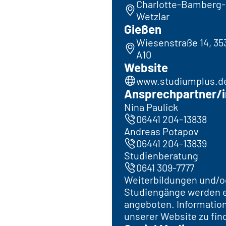
Charlotte-Bamberg-S
Wetzlar
Gießen
Wiesenstraße 14, 35
A10
Website
www.studiumplus.d
Ansprechpartner/i
Nina Paulick
06441 204-13838
Andreas Potapov
06441 204-13839
Studienberatung
0641 309-7777
Weiterbildungen und/o
Studiengänge werden e
angeboten. Information
unserer Website zu fin