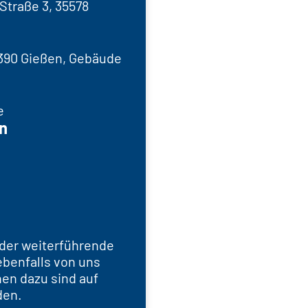
traße 3, 35578
390 Gießen, Gebäude
e
n
der weiterführende
benfalls von uns
en dazu sind auf
den.