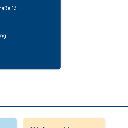
raße 13
ung