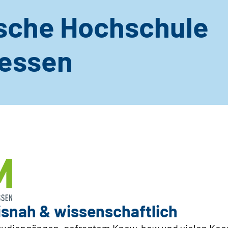
sche Hochschule
hessen
isnah & wissenschaftlich
Studiengängen, gefragtem Know-how und vielen Koo