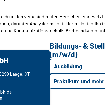
rst du in den verschiedensten Bereichen eingesetzt
n, darunter Analysieren, Installieren, Instandhal
ns- und Kommunikationstechnik, Breitbandkommunik
Bildungs- & Ste
(m/w/d)
mbH
Ausbildung
w
8299 Laage, OT
Praktikum und mehr
bh.de
n