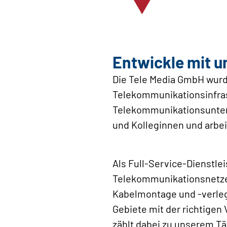
Entwickle mit u
Die Tele Media GmbH wurde
Telekommunikationsinfras
Telekommunikationsuntern
und Kolleginnen und arbe
Als Full-Service-Dienstl
Telekommunikationsnetzen
Kabelmontage und -verlegu
Gebiete mit der richtigen
zählt dabei zu unserem T