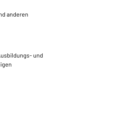
nd anderen
Ausbildungs- und
digen