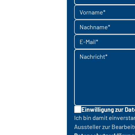
Vorname*
Nachname*
E-Mail*
Nachricht*
Einwilligung zur Da
Ich bin damit einverst
Aussteller zur Bearbei