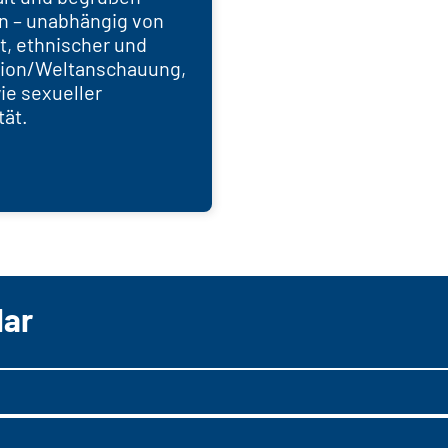
n – unabhängig von
t, ethnischer und
igion/Weltanschauung,
ie sexueller
tät.
lar