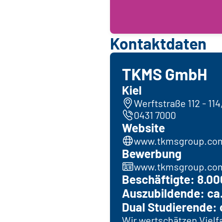
Kontaktdaten
TKMS GmbH
Kiel
Werftstraße 112 - 114
0431 7000
Website
www.tkmsgroup.co
Bewerbung
www.tkmsgroup.com
Beschäftigte: 8.00
Auszubildende: ca
Dual Studierende: 
Wir wertschätzen Vielf