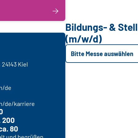
Bildungs- & Ste
(m/w/d)
Bitte Messe auswählen
, 24143 Kiel
m/de
/de/karriere
0
. 200
ca. 80
alt und begrüßen