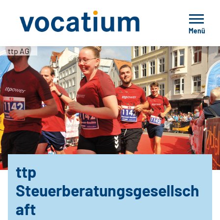
Menü
ttp AG
ttp
Steuerberatungsgesellsch
aft