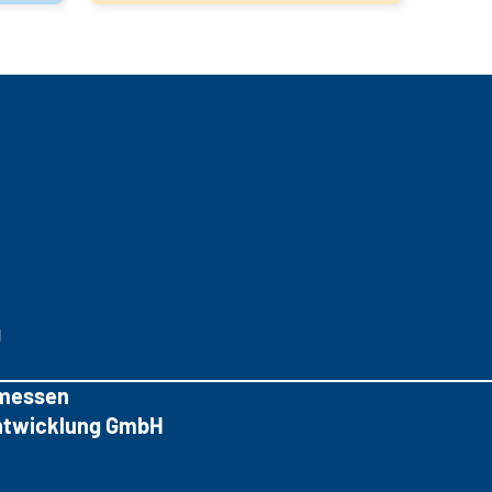
g
messen
tentwicklung GmbH