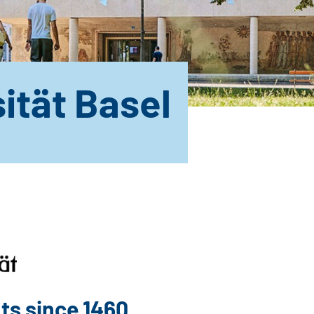
ität Basel
ts since 1460