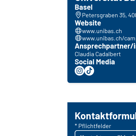
Basel
Petersgraben 35, 40
Website
www.unibas.ch
www.unibas.ch/cam
Ansprechpartner/i
Claudia Cadalbert
Social Media
Kontaktformu
* Pflichtfelder