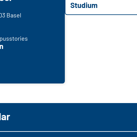
Studium
03 Basel
pusstories
n
lar