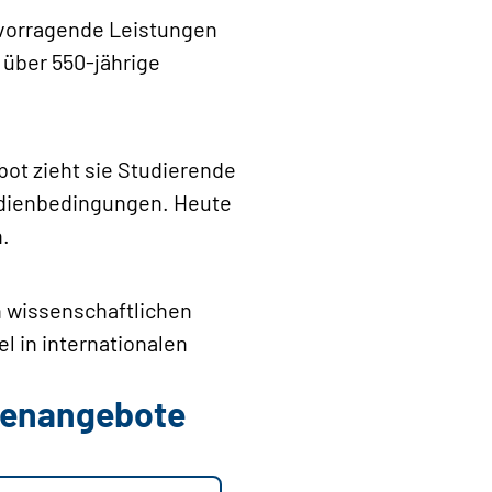
ervorragende Leistungen
e über 550-jährige
bot zieht sie Studierende
udienbedingungen. Heute
n.
an wissenschaftlichen
l in internationalen
llenangebote