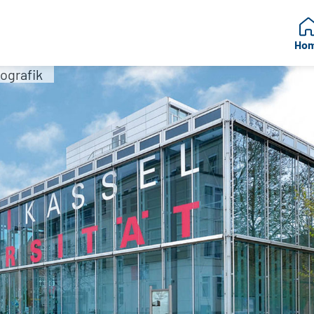
Ho
ografik