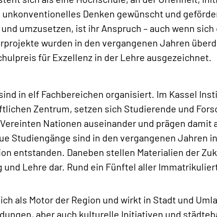
 unkonventionelles Denken gewünscht und geförder
 und umzusetzen, ist ihr Anspruch – auch wenn sich 
rprojekte wurden in den vergangenen Jahren überdu
ulpreis für Exzellenz in der Lehre ausgezeichnet.
nd in elf Fachbereichen organisiert. Im ­Kassel Instit
lichen Zentrum, setzen sich Studierende und Fors
 Vereinten Nationen auseinander und prägen damit a
eue Studiengänge sind in den vergangenen Jahren i
on entstanden. Daneben stellen Materialien der Zuk
und Lehre dar. Rund ein Fünftel aller Immatrikulier
ich als Motor der Region und wirkt in Stadt und Umla
ungen, aber auch kulturelle Initiativen und städte